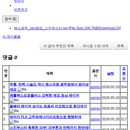
추천 0
비추천 0
첨부 [
1
]
밴스광주_seo팝업_스킨부스터.jpg
[File Size:109.7KB/Download:33]
이 게시물을
이 글의 추천인 목록
게시글 수정 내역
목록
댓글
0
조
번
글쓴
제목
날짜
회
호
이
수
주름, 탄력 시술도 역시 밴스의원 광주점에서 받아보
6
admin
2026.05.20
354
세요
젠틀맥스프로플러스 강력한 제모,토닝 레이저
5
admin
2026.05.20
359
울쎄라 레이저 보이는 초음파 리프팅으로 동안유지
4
admin
2026.05.20
334
써마지 FLX 고주파에너지리프팅으로 탱탱하게
3
admin
2026.05.20
317
스킨부스터 촉촉한 피부! 피부톤과 탄력까지 한번에!